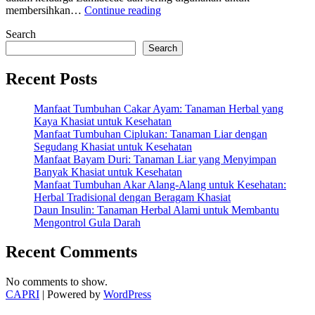
“Manfaat
membersihkan…
Continue reading
Tumbuhan
Search
Kumis
Kucing:
Search
Ramuan
Alami
Recent Posts
untuk
Kesehatan
Manfaat Tumbuhan Cakar Ayam: Tanaman Herbal yang
Tubuh”
Kaya Khasiat untuk Kesehatan
Manfaat Tumbuhan Ciplukan: Tanaman Liar dengan
Segudang Khasiat untuk Kesehatan
Manfaat Bayam Duri: Tanaman Liar yang Menyimpan
Banyak Khasiat untuk Kesehatan
Manfaat Tumbuhan Akar Alang-Alang untuk Kesehatan:
Herbal Tradisional dengan Beragam Khasiat
Daun Insulin: Tanaman Herbal Alami untuk Membantu
Mengontrol Gula Darah
Recent Comments
No comments to show.
CAPRI
| Powered by
WordPress