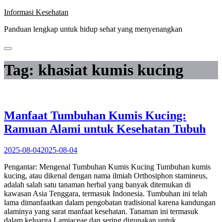
Skip
Informasi Kesehatan
to
Panduan lengkap untuk hidup sehat yang menyenangkan
content
Tag:
khasiat kumis kucing
Manfaat Tumbuhan Kumis Kucing:
Ramuan Alami untuk Kesehatan Tubuh
2025-08-04
2025-08-04
Pengantar: Mengenal Tumbuhan Kumis Kucing Tumbuhan kumis
kucing, atau dikenal dengan nama ilmiah Orthosiphon stamineus,
adalah salah satu tanaman herbal yang banyak ditemukan di
kawasan Asia Tenggara, termasuk Indonesia. Tumbuhan ini telah
lama dimanfaatkan dalam pengobatan tradisional karena kandungan
alaminya yang sarat manfaat kesehatan. Tanaman ini termasuk
dalam keluarga Lamiaceae dan sering digunakan untuk