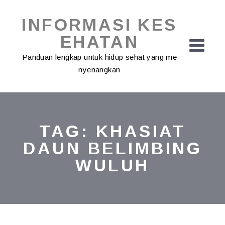
Skip
to
INFORMASI KES
content
EHATAN
Panduan lengkap untuk hidup sehat yang me
nyenangkan
TAG:
KHASIAT
DAUN BELIMBING
WULUH