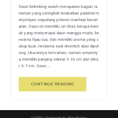
Daun belimbing wuluh merupakan bagian ta
naman yang seringkali terabaikan padahal m
enyimpan segudang potensi manfaat keseh
atan. Daun ini memiliki ciri khas berupa bent
uk yang menyerupai daun mangga muda, be
rwarna hijau tua, dan memiliki aroma yang c
ukup kuat, terutama saat disentuh atau dipot
ong. Ukurannya bervariasi, namun umumny
a memiliki panjang sekitar 5-10 cm dan leba
r 3-7 cm. Daun…
“D
CONTINUE READING
A
U
N
B
E
CAPRI
| Powered by
WordPress