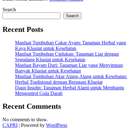
Daun
Search
Afrika:
Daun
Search
Pahit
yang
Recent Posts
Kaya
Khasiat
Manfaat Tumbuhan Cakar Ayam: Tanaman Herbal yang
untuk
Kaya Khasiat untuk Kesehatan
Kesehatan”
Manfaat Tumbuhan Ciplukan: Tanaman Liar dengan
Segudang Khasiat untuk Kesehatan
Manfaat Bayam Duri: Tanaman Liar yang Menyimpan
Banyak Khasiat untuk Kesehatan
Manfaat Tumbuhan Akar Alang-Alang untuk Kesehatan:
Herbal Tradisional dengan Beragam Khasiat
Daun Insulin: Tanaman Herbal Alami untuk Membantu
Mengontrol Gula Darah
Recent Comments
No comments to show.
CAPRI
| Powered by
WordPress