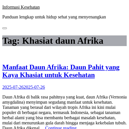
Skip
Informasi Kesehatan
to
Panduan lengkap untuk hidup sehat yang menyenangkan
content
Tag:
Khasiat daun Afrika
Manfaat Daun Afrika: Daun Pahit yang
Kaya Khasiat untuk Kesehatan
2025-07-26
2025-07-26
Daun Afrika di balik rasa pahitnya yang kuat, daun Afrika (Vernonia
amygdalina) menyimpan segudang manfaat untuk kesehatan.
Tanaman yang berasal dari wilayah tropis Afrika ini kini mulai
populer di berbagai negara, termasuk Indonesia, sebagai tanaman
herbal alami yang bisa membantu berbagai masalah kesehatan,
mulai dari menurunkan gula darah hingga menjaga kekebalan tubuh.
“Manfaat
Daun Afrika dikenal…
Continue reading