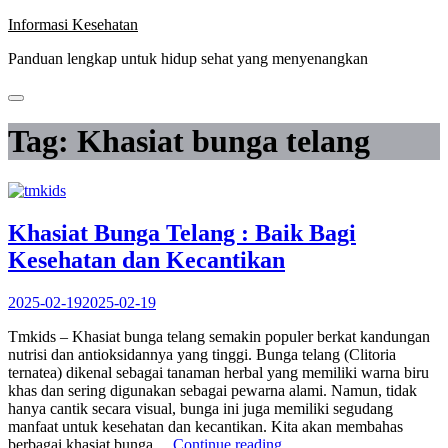
Skip
Informasi Kesehatan
to
Panduan lengkap untuk hidup sehat yang menyenangkan
content
Tag:
Khasiat bunga telang
Khasiat Bunga Telang : Baik Bagi
Kesehatan dan Kecantikan
2025-02-19
2025-02-19
Tmkids – Khasiat bunga telang semakin populer berkat kandungan
nutrisi dan antioksidannya yang tinggi. Bunga telang (Clitoria
ternatea) dikenal sebagai tanaman herbal yang memiliki warna biru
khas dan sering digunakan sebagai pewarna alami. Namun, tidak
hanya cantik secara visual, bunga ini juga memiliki segudang
manfaat untuk kesehatan dan kecantikan. Kita akan membahas
“Khasiat
berbagai khasiat bunga…
Continue reading