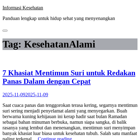
Skip
Informasi Kesehatan
to
Panduan lengkap untuk hidup sehat yang menyenangkan
content
Tag:
KesehatanAlami
7 Khasiat Mentimun Suri untuk Redakan
Panas Dalam dengan Cepat
2025-11-09
2025-11-09
Saat cuaca panas dan tenggorokan terasa kering, segarnya mentimun
suri sering menjadi penyelamat alami yang menyegarkan. Buah
berwarna kuning kehijauan ini kerap hadir saat bulan Ramadan
sebagai bahan minuman berbuka, namun siapa sangka, di balik
rasanya yang lembut dan menenangkan, mentimun suri menyimpan
banyak khasiat luar biasa untuk kesehatan tubuh. Salah satu manfaat
“7
paling terkenal…
Continue reading