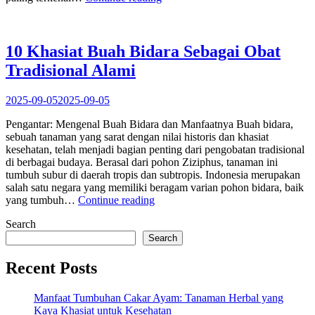
Khasiat
Mentimun
Suri
untuk
10 Khasiat Buah Bidara Sebagai Obat
Redakan
Tradisional Alami
Panas
Dalam
dengan
2025-09-05
2025-09-05
Cepat”
Pengantar: Mengenal Buah Bidara dan Manfaatnya Buah bidara,
sebuah tanaman yang sarat dengan nilai historis dan khasiat
kesehatan, telah menjadi bagian penting dari pengobatan tradisional
di berbagai budaya. Berasal dari pohon Ziziphus, tanaman ini
tumbuh subur di daerah tropis dan subtropis. Indonesia merupakan
salah satu negara yang memiliki beragam varian pohon bidara, baik
“10
yang tumbuh…
Continue reading
Khasiat
Search
Buah
Bidara
Search
Sebagai
Obat
Recent Posts
Tradisional
Alami”
Manfaat Tumbuhan Cakar Ayam: Tanaman Herbal yang
Kaya Khasiat untuk Kesehatan