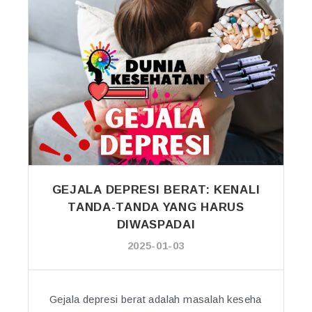
A
T
B
E
R
P
E
L
U
K
A
N
GEJALA DEPRESI BERAT: KENALI
:
TANDA-TANDA YANG HARUS
A
DIWASPADAI
P
2025-01-03
A
B
E
N
Gejala depresi berat adalah masalah keseha
A