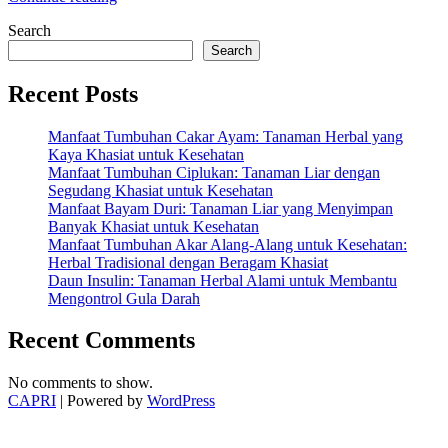
Menjaga
Search
Kolesterol
Agar
Search
Tetap
Sehat
Recent Posts
dan
Stabil
Manfaat Tumbuhan Cakar Ayam: Tanaman Herbal yang
Beraktifitas”
Kaya Khasiat untuk Kesehatan
Manfaat Tumbuhan Ciplukan: Tanaman Liar dengan
Segudang Khasiat untuk Kesehatan
Manfaat Bayam Duri: Tanaman Liar yang Menyimpan
Banyak Khasiat untuk Kesehatan
Manfaat Tumbuhan Akar Alang-Alang untuk Kesehatan:
Herbal Tradisional dengan Beragam Khasiat
Daun Insulin: Tanaman Herbal Alami untuk Membantu
Mengontrol Gula Darah
Recent Comments
No comments to show.
CAPRI
| Powered by
WordPress