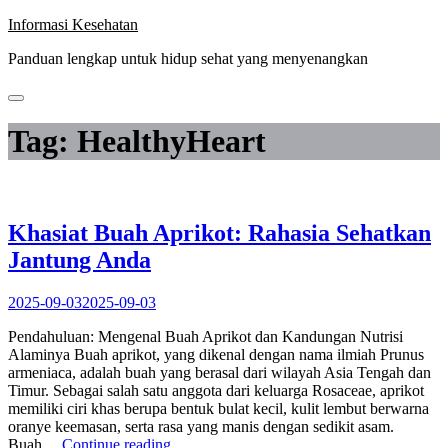
Skip
Informasi Kesehatan
to
Panduan lengkap untuk hidup sehat yang menyenangkan
content
Tag:
HealthyHeart
Khasiat Buah Aprikot: Rahasia Sehatkan
Jantung Anda
2025-09-03
2025-09-03
Pendahuluan: Mengenal Buah Aprikot dan Kandungan Nutrisi
Alaminya Buah aprikot, yang dikenal dengan nama ilmiah Prunus
armeniaca, adalah buah yang berasal dari wilayah Asia Tengah dan
Timur. Sebagai salah satu anggota dari keluarga Rosaceae, aprikot
memiliki ciri khas berupa bentuk bulat kecil, kulit lembut berwarna
oranye keemasan, serta rasa yang manis dengan sedikit asam.
“Khasiat
Buah…
Continue reading