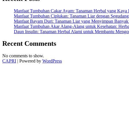
yang
Harus
Manfaat Tumbuhan Cakar Ayam: Tanaman Herbal yang Kaya K
Diwaspadai”
Manfaat Tumbuhan Ciplukan: Tanaman Liar dengan Segudang 
Manfaat Bayam Duri: Tanaman Liar yang Menyimpan Banyak 
Manfaat Tumbuhan Akar Alang-Alang untuk Kesehatan: Herbal
Daun Insulin: Tanaman Herbal Alami untuk Membantu Mengon
Recent Comments
No comments to show.
CAPRI
| Powered by
WordPress