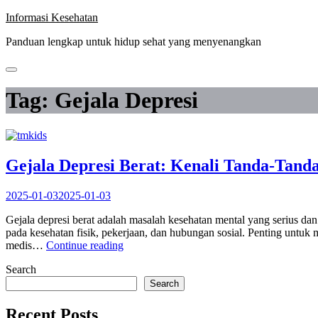
Skip
Informasi Kesehatan
to
Panduan lengkap untuk hidup sehat yang menyenangkan
content
Tag:
Gejala Depresi
Gejala Depresi Berat: Kenali Tanda-Tand
2025-01-03
2025-01-03
Gejala depresi berat adalah masalah kesehatan mental yang serius da
pada kesehatan fisik, pekerjaan, dan hubungan sosial. Penting untuk m
“Gejala
medis…
Continue reading
Depresi
Search
Berat:
Kenali
Search
Tanda-
Tanda
Recent Posts