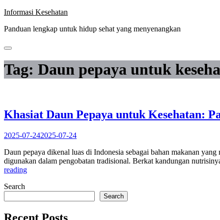
Skip
Informasi Kesehatan
to
Panduan lengkap untuk hidup sehat yang menyenangkan
content
Tag:
Daun pepaya untuk keseha
Khasiat Daun Pepaya untuk Kesehatan: Pa
2025-07-24
2025-07-24
Daun pepaya dikenal luas di Indonesia sebagai bahan makanan yang m
digunakan dalam pengobatan tradisional. Berkat kandungan nutrisinya
“Khasiat
reading
Daun
Search
Pepaya
untuk
Search
Kesehatan:
Pahitnya
Recent Posts