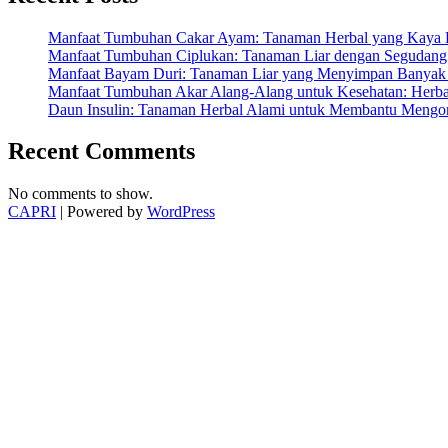
Berkhasiat,
Manfaatnya
Manfaat Tumbuhan Cakar Ayam: Tanaman Herbal yang Kaya K
Dahsyat!”
Manfaat Tumbuhan Ciplukan: Tanaman Liar dengan Segudang 
Manfaat Bayam Duri: Tanaman Liar yang Menyimpan Banyak 
Manfaat Tumbuhan Akar Alang-Alang untuk Kesehatan: Herbal
Daun Insulin: Tanaman Herbal Alami untuk Membantu Mengon
Recent Comments
No comments to show.
CAPRI
| Powered by
WordPress