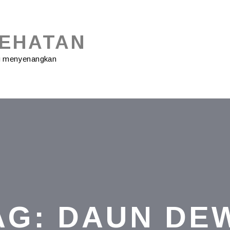
SEHATAN
ng menyenangkan
AG:
DAUN DE