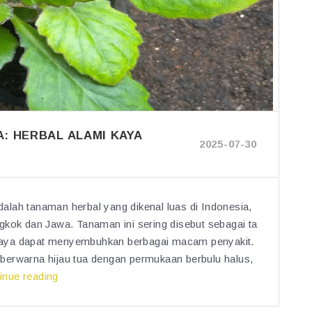
: HERBAL ALAMI KAYA
2025-07-30
lah tanaman herbal yang dikenal luas di Indonesia,
gkok dan Jawa. Tanaman ini sering disebut sebagai ta
caya dapat menyembuhkan berbagai macam penyakit.
berwarna hijau tua dengan permukaan berbulu halus,
“M
inue reading
a
n