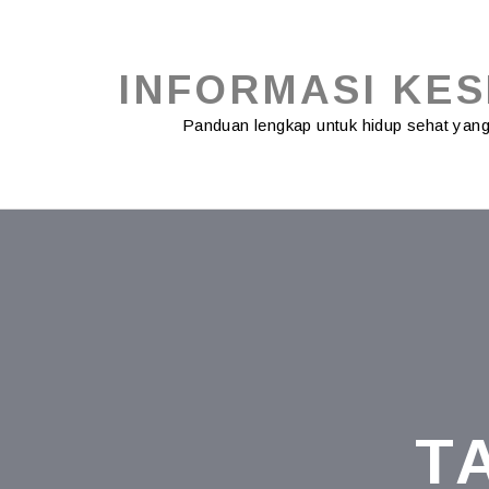
Skip
to
content
INFORMASI KE
Panduan lengkap untuk hidup sehat ya
T