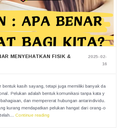
NAR MENYEHATKAN FISIK &
2025-02-
16
bentuk kasih sayang, tetapi juga memiliki banyak da
onal. Pelukan adalah bentuk komunikasi tanpa kata y
ebahagiaan, dan mempererat hubungan antarindividu.
ang kurang mendapatkan pelukan hangat dari orang-o
“M
n telah…
Continue reading
a
n