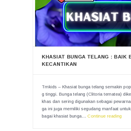
KHASIAT BUNGA TELANG : BAIK 
KECANTIKAN
Tmkids – Khasiat bunga telang semakin popu
g tinggi. Bunga telang (Clitoria ternatea) d
khas dan sering digunakan sebagai pewarna 
ga ini juga memiliki segudang manfaat untu
“K
bagai khasiat bunga…
Continue reading
h
a