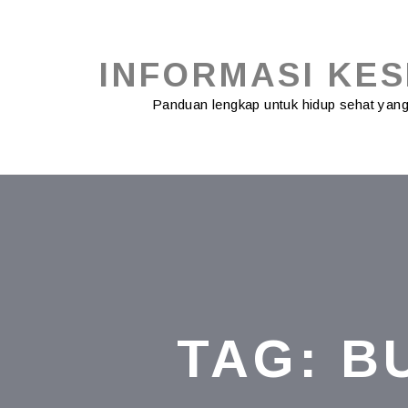
Skip
to
content
INFORMASI KE
Panduan lengkap untuk hidup sehat ya
TAG:
B