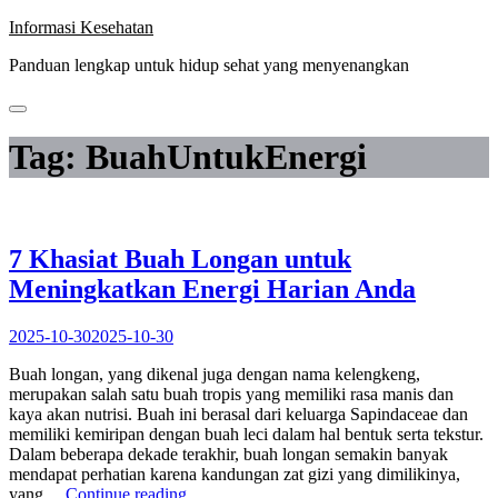
Skip
Informasi Kesehatan
to
Panduan lengkap untuk hidup sehat yang menyenangkan
content
Tag:
BuahUntukEnergi
7 Khasiat Buah Longan untuk
Meningkatkan Energi Harian Anda
2025-10-30
2025-10-30
Buah longan, yang dikenal juga dengan nama kelengkeng,
merupakan salah satu buah tropis yang memiliki rasa manis dan
kaya akan nutrisi. Buah ini berasal dari keluarga Sapindaceae dan
memiliki kemiripan dengan buah leci dalam hal bentuk serta tekstur.
Dalam beberapa dekade terakhir, buah longan semakin banyak
mendapat perhatian karena kandungan zat gizi yang dimilikinya,
“7
yang…
Continue reading