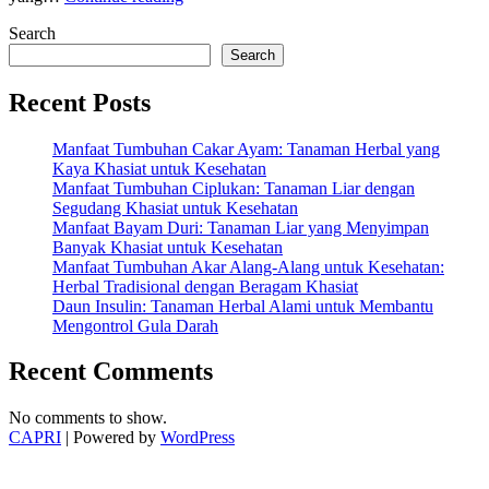
Khasiat
Search
Buah
Longan
Search
untuk
Meningkatkan
Recent Posts
Energi
Harian
Manfaat Tumbuhan Cakar Ayam: Tanaman Herbal yang
Anda”
Kaya Khasiat untuk Kesehatan
Manfaat Tumbuhan Ciplukan: Tanaman Liar dengan
Segudang Khasiat untuk Kesehatan
Manfaat Bayam Duri: Tanaman Liar yang Menyimpan
Banyak Khasiat untuk Kesehatan
Manfaat Tumbuhan Akar Alang-Alang untuk Kesehatan:
Herbal Tradisional dengan Beragam Khasiat
Daun Insulin: Tanaman Herbal Alami untuk Membantu
Mengontrol Gula Darah
Recent Comments
No comments to show.
CAPRI
| Powered by
WordPress