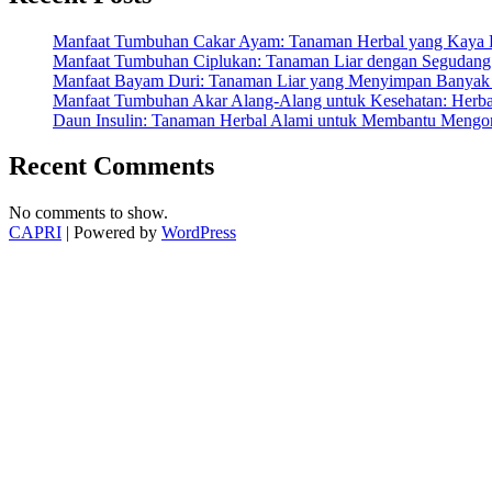
Kesehatan
Mata
Manfaat Tumbuhan Cakar Ayam: Tanaman Herbal yang Kaya K
Anda”
Manfaat Tumbuhan Ciplukan: Tanaman Liar dengan Segudang 
Manfaat Bayam Duri: Tanaman Liar yang Menyimpan Banyak 
Manfaat Tumbuhan Akar Alang-Alang untuk Kesehatan: Herbal
Daun Insulin: Tanaman Herbal Alami untuk Membantu Mengon
Recent Comments
No comments to show.
CAPRI
| Powered by
WordPress