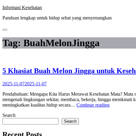
Skip
Informasi Kesehatan
to
Panduan lengkap untuk hidup sehat yang menyenangkan
content
Tag:
BuahMelonJingga
5 Khasiat Buah Melon Jingga untuk Kese
2025-11-07
2025-11-07
Pendahuluan: Mengapa Kita Harus Merawat Kesehatan Mata? Mata meru
mengenali lingkungan sekitar, membaca, bekerja, hingga menikmati k
“5
meningkatkan kualitas hidup secara…
Continue reading
Khasiat
Search
Buah
Melon
Search
Jingga
untuk
Recent Posts