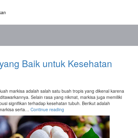
kan
 yang Baik untuk Kesehatan
ah markisa adalah salah satu buah tropis yang dikenal karena
itawarkannya. Selain rasa yang nikmat, markisa juga memiliki
usi signifikan terhadap kesehatan tubuh. Berikut adalah
“10
 markisa serta…
Continue reading
Khasiat
Buah
Markisa
yang