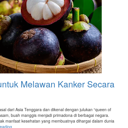
Baik
untuk
Kesehatan
Anda”
untuk Melawan Kanker Secara
sal dari Asia Tenggara dan dikenal dengan julukan “queen of
t asam, buah manggis menjadi primadona di berbagai negara.
nyak manfaat kesehatan yang membuatnya dihargai dalam dunia
“5
reading