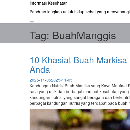
Skip
Informasi Kesehatan
to
Panduan lengkap untuk hidup sehat yang menyenang
content
Tag:
BuahManggis
10 Khasiat Buah Markisa
Anda
2025-11-05
2025-11-05
Kandungan Nutrisi Buah Markisa yang Kaya Manfaat Bu
rasa yang unik dan berbagai manfaat kesehatan yang d
kandungan nutrisi yang sangat beragam dan berkontrib
berbagai kandungan nutrisi yang terdapat pada buah