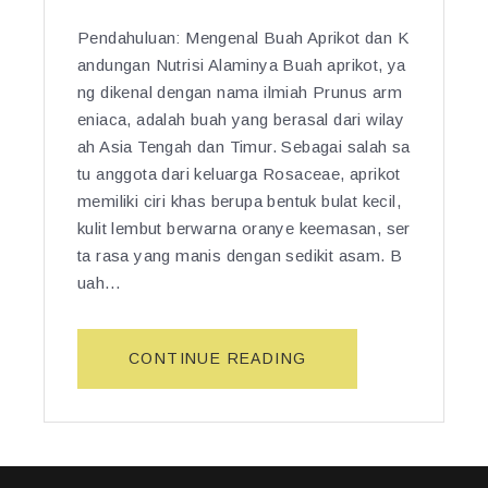
Pendahuluan: Mengenal Buah Aprikot dan K
andungan Nutrisi Alaminya Buah aprikot, ya
ng dikenal dengan nama ilmiah Prunus arm
eniaca, adalah buah yang berasal dari wilay
ah Asia Tengah dan Timur. Sebagai salah sa
tu anggota dari keluarga Rosaceae, aprikot
memiliki ciri khas berupa bentuk bulat kecil,
kulit lembut berwarna oranye keemasan, ser
ta rasa yang manis dengan sedikit asam. B
uah…
“K
CONTINUE READING
H
A
S
I
A